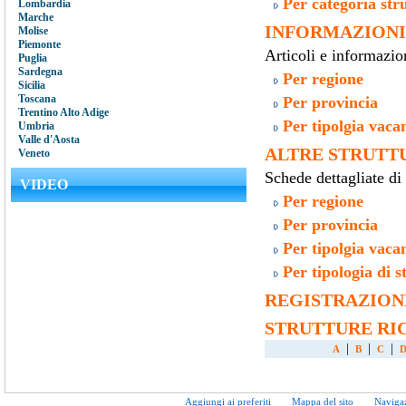
Per categoria stru
Lombardia
Marche
INFORMAZIONI
Molise
Piemonte
Articoli e informazioni
Puglia
Sardegna
Per regione
Sicilia
Toscana
Per provincia
Trentino Alto Adige
Per tipolgia vaca
Umbria
Valle d'Aosta
ALTRE STRUTT
Veneto
Schede dettagliate di 
VIDEO
Per regione
Per provincia
Per tipolgia vaca
Per tipologia di s
REGISTRAZION
STRUTTURE RIC
|
|
|
A
B
C
Aggiungi ai preferiti
Mappa del sito
Naviga