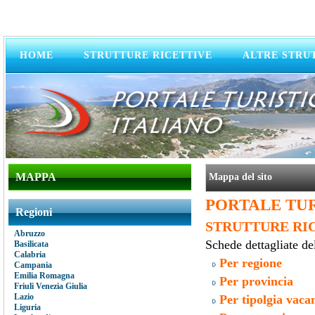
HOME
STRUTTURE RICETTIVE
ALTRE STRU
MAPPA
Mappa del sito
PORTALE TUR
Regioni
STRUTTURE RI
Abruzzo
Schede dettagliate dell
Basilicata
Calabria
Per regione
Campania
Emilia Romagna
Per provincia
Friuli Venezia Giulia
Lazio
Per tipolgia vaca
Liguria