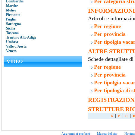
Per categoria stru
Lombardia
Marche
INFORMAZIONI
Molise
Piemonte
Articoli e informazioni
Puglia
Sardegna
Per regione
Sicilia
Toscana
Per provincia
Trentino Alto Adige
Per tipolgia vaca
Umbria
Valle d'Aosta
ALTRE STRUTT
Veneto
Schede dettagliate di 
VIDEO
Per regione
Per provincia
Per tipolgia vaca
Per tipologia di s
REGISTRAZION
STRUTTURE RIC
|
|
|
A
B
C
Aggiungi ai preferiti
Mappa del sito
Naviga