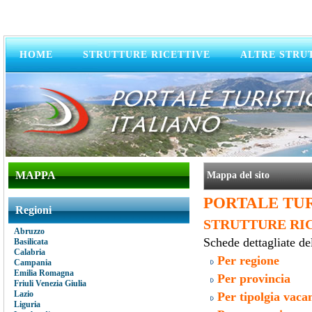
HOME
STRUTTURE RICETTIVE
ALTRE STRU
MAPPA
Mappa del sito
PORTALE TUR
Regioni
STRUTTURE RI
Abruzzo
Schede dettagliate dell
Basilicata
Calabria
Per regione
Campania
Emilia Romagna
Per provincia
Friuli Venezia Giulia
Lazio
Per tipolgia vaca
Liguria