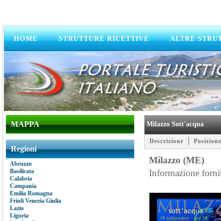
HOME
STRUTTURE RICETTIVE
ALTRE STRU
MAPPA
Milazzo Sott'acqua
Descrizione
Posizione
Regioni
Milazzo (ME)
Abruzzo
Basilicata
Informazione forni
Calabria
Campania
Emilia Romagna
Friuli Venezia Giulia
Lazio
Liguria