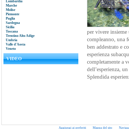
Lombardia
Marche
Molise
Piemonte
Puglia
Sardegna
Sicilia
per vivere insieme
Toscana
Trentino Alto Adige
compleanno, una fe
Umbria
Valle d'Aosta
ben addestrato e co
Veneto
esperienza subacquea
VIDEO
completamente a vos
dell’esperienza, un
Splendida esperienz
Aggiungi ai preferiti
Mappa del sito
Naviga