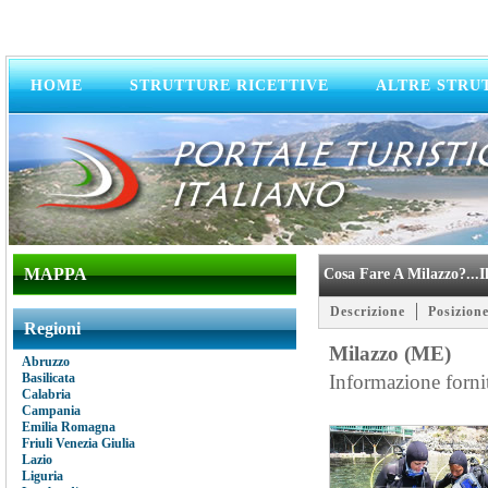
HOME
STRUTTURE RICETTIVE
ALTRE STRU
MAPPA
Cosa Fare A Milazzo?...i
Descrizione
Posizione
Regioni
Milazzo (ME)
Abruzzo
Basilicata
Informazione forni
Calabria
Campania
Emilia Romagna
Friuli Venezia Giulia
Lazio
Liguria